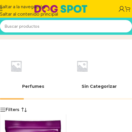
Saltar a la navegación
Saltar al contenido principal
07797453973151
Inicio
/
Producto
Perfumes
Sin Categorizar
Filters