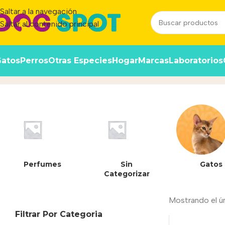
Saltar a la navegación
Saltar al contenido principal
atos
Perros
Otras Especies
Hogar
Marcas
Laboratorios
13%
Inicio
/
Producto
Perfumes
Sin
Gatos
Categorizar
Mostrando el ú
Filtrar Por Categoria