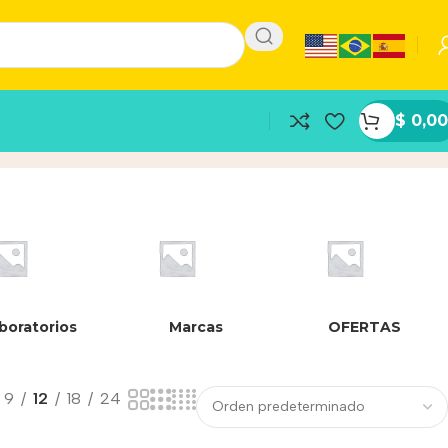
$
0,00
boratorios
Marcas
OFERTAS
9
12
18
24