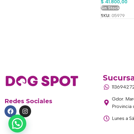
$
41.800,00
Sin Stock
SKU:
05979
Sucursa
11369427
Gdor. Marc
Redes Sociales
Provincia
Lunes a S