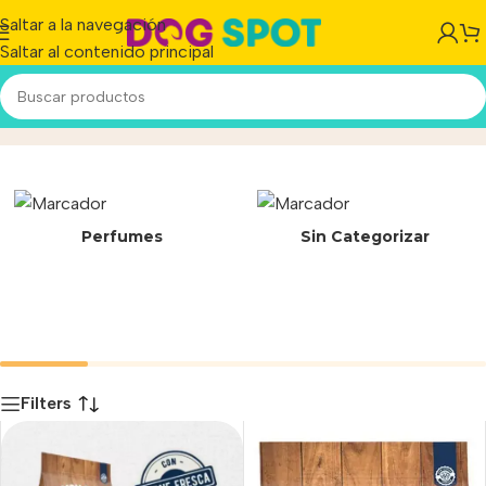
Saltar a la navegación
Saltar al contenido principal
23-586/A
Inicio
/
Producto
Perfumes
Sin Categorizar
Filters