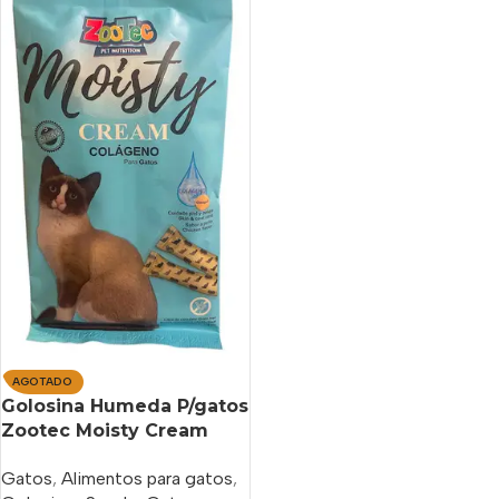
AGOTADO
Golosina Humeda P/gatos
Zootec Moisty Cream
Colageno X 75 Gs
Gatos
,
Alimentos para gatos
,