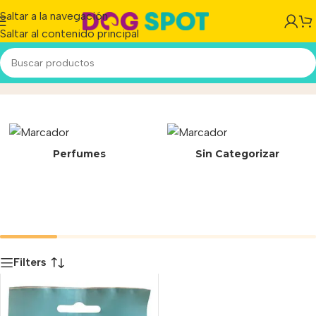
Saltar a la navegación
Saltar al contenido principal
23-708/A
Inicio
/
Producto
Perfumes
Sin Categorizar
Filters