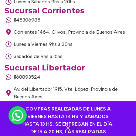
Lunes a Sábados 9hs a 20hs
Sucursal Corrientes
1145306985
Corrientes 1464, Olivos, Provincia de Buenos Aires
Lunes a Viernes 9hs a 20hs
Sábados de 9hs a 15hs
Sucursal Libertador
1168893524
Av. del Libertador 1915, Vte. López, Provincia de
Buenos Aires
Lunes a Viernes de 9hs a 13hs / 16hs a 20hs
COMPRAS REALIZADAS DE LUNES A
VIERNES HASTA 14 HS Y SÁBADOS
Sábados de 9hs a 15hs
HASTA 13 HS, SE ENTREGAN EN EL DÍA,
DE 15 A 20 HS, LAS REALIZADAS