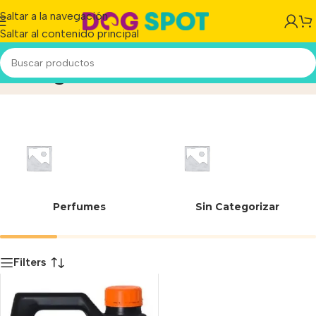
Saltar a la navegación
Saltar al contenido principal
5.7 kg
Inicio
/
Producto
Perfumes
Sin Categorizar
Filters