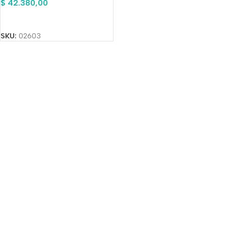
$
42.380,00
Añadir Al Carrito
SKU:
02603