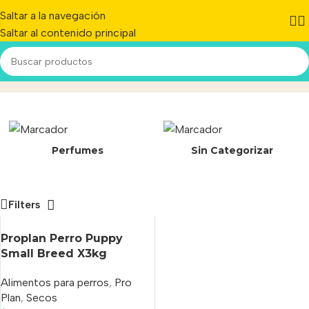
Saltar a la navegación
Saltar al contenido principal
7613031508457
Inicio
/
Producto
Perfumes
Sin Categorizar
Filters
Proplan Perro Puppy
Small Breed X3kg
Alimentos para perros
,
Pro
Plan
,
Secos