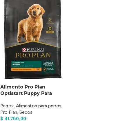
Alimento Pro Plan
Optistart Puppy Para
Perro Cachorro De Raza
Perros
,
Alimentos para perros
,
Mediana Sabor Pollo En
Pro Plan
,
Secos
Bolsa De 3 kg
$
41.750,00
Añadir Al Carrito