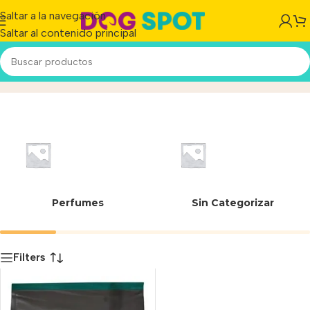
Saltar a la navegación
Saltar al contenido principal
7613034479181
Inicio
/
Producto
Perfumes
Sin Categorizar
Filters