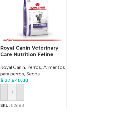
Royal Canin Veterinary
Care Nutrition Feline
Gatos Castrados Weight
Royal Canin
,
Perros
,
Alimentos
Control Adulto x 1.5 kg
para perros
,
Secos
$
27.840,00
Añadir Al Carrito
SKU:
02688