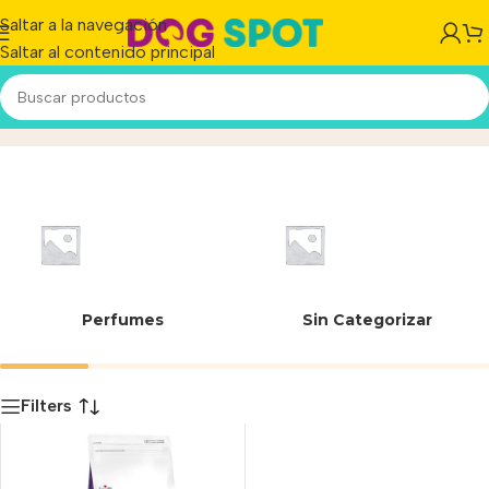
Saltar a la navegación
Saltar al contenido principal
7790187003132
Inicio
/
Producto
Perfumes
Sin Categorizar
Filters