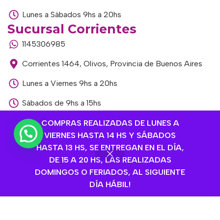
Lunes a Sábados 9hs a 20hs
Sucursal Corrientes
1145306985
Corrientes 1464, Olivos, Provincia de Buenos Aires
Lunes a Viernes 9hs a 20hs
Sábados de 9hs a 15hs
Sucursal Libertador
COMPRAS REALIZADAS DE LUNES A
VIERNES HASTA 14 HS Y SÁBADOS
1168893524
HASTA 13 HS, SE ENTREGAN EN EL DÍA,
Av. del Libertador 1915, Vte. López, Provincia de
DE 15 A 20 HS, LAS REALIZADAS
Buenos Aires
DOMINGOS O FERIADOS, AL SIGUIENTE
DÍA HÁBIL!
Lunes a Viernes de 9hs a 13hs / 16hs a 20hs
Sábados de 9hs a 15hs