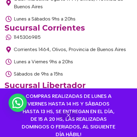
Buenos Aires
Lunes a Sábados 9hs a 20hs
Sucursal Corrientes
1145306985
Corrientes 1464, Olivos, Provincia de Buenos Aires
Lunes a Viernes 9hs a 20hs
Sábados de 9hs a 15hs
Sucursal Libertador
1168893524
COMPRAS REALIZADAS DE LUNES A
VIERNES HASTA 14 HS Y SÁBADOS
Av. del Libertador 1915, Vte. López, Provincia de
HASTA 13 HS, SE ENTREGAN EN EL DÍA,
Buenos Aires
DE 15 A 20 HS, LAS REALIZADAS
DOMINGOS O FERIADOS, AL SIGUIENTE
Lunes a Viernes de 9hs a 13hs / 16hs a 20hs
DÍA HÁBIL!