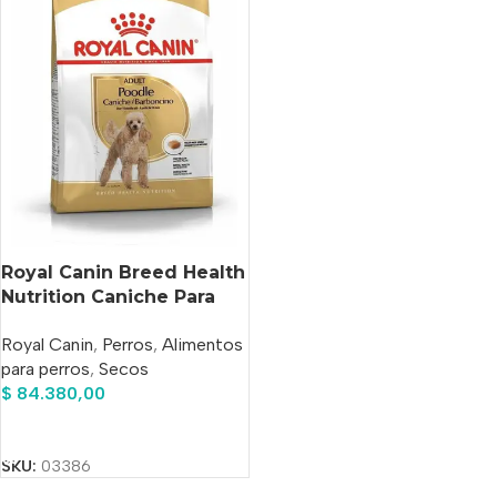
Royal Canin Breed Health
Nutrition Caniche Para
Perro Adulto x 7.5 kg
Royal Canin
,
Perros
,
Alimentos
para perros
,
Secos
$
84.380,00
Añadir Al Carrito
SKU:
03386