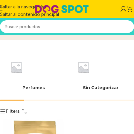
Saltar a la navegación
Saltar al contenido principal
7790187005341
Inicio
/
Producto
Perfumes
Sin Categorizar
Filters