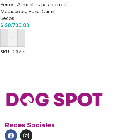
Perros
,
Alimentos para perros
,
Adulto Todos Los
Medicados
,
Royal Canin
,
Tamaños Sabor Mix En
Secos
Bolsa De 1.5 kg
$
20.700,00
Añadir Al Carrito
SKU:
00596
Redes Sociales