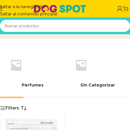
Saltar a la navegación
Saltar al contenido principal
7790187109155
Inicio
/
Producto
Perfumes
Sin Categorizar
Filters