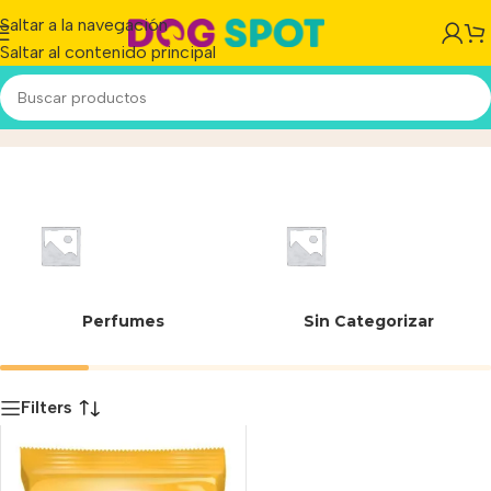
Saltar a la navegación
Saltar al contenido principal
7797453971881
Inicio
/
Producto
Perfumes
Sin Categorizar
Filters