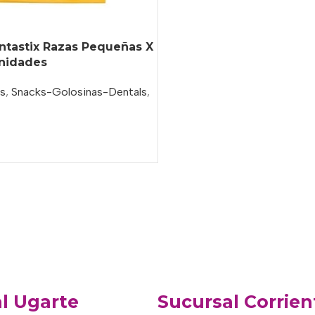
ntastix Razas Pequeñas X
Unidades
os
,
Snacks-Golosinas-Dentals
,
l Ugarte
Sucursal Corrien