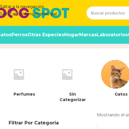
Saltar a la navegación
Saltar al contenido principal
atos
Perros
Otras Especies
Hogar
Marcas
Laboratorios
7797453971928
Inicio
/
Producto
Perfumes
Sin
Gatos
Categorizar
Mostrando el ú
Filtrar Por Categoria