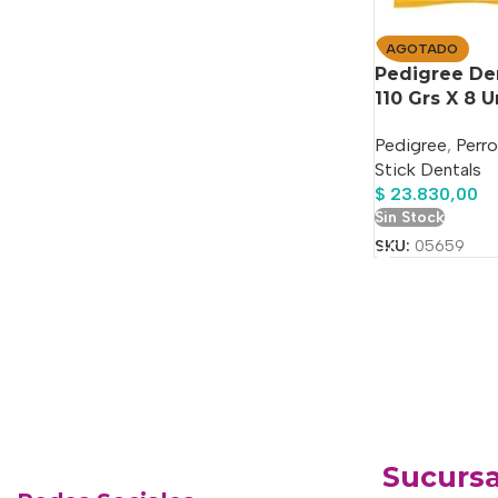
AGOTADO
Pedigree De
110 Grs X 8 
Pedigree
,
Perr
Stick Dentals
$
23.830,00
Sin Stock
SKU:
05659
Sucursa