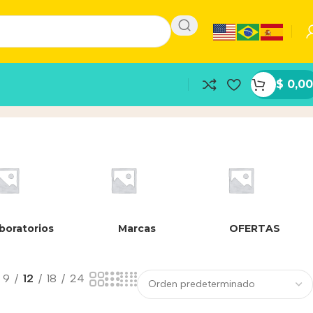
$
0,00
boratorios
Marcas
OFERTAS
9
12
18
24