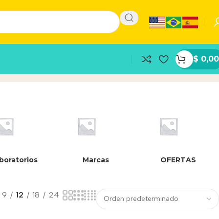
$
0,00
boratorios
Marcas
OFERTAS
9
12
18
24