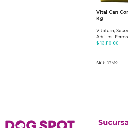
Vital Can Co
Kg
Vital can
,
Seco
Adultos
,
Perros
$
13.110,00
Añadir Al Carrit
SKU:
07619
Sucursa