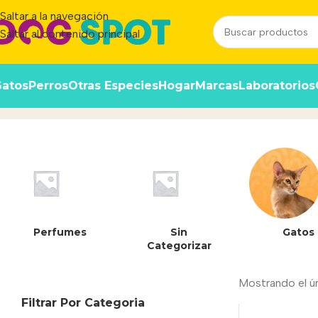
Saltar a la navegación
Saltar al contenido principal
atos
Perros
Otras Especies
Hogar
Marcas
Laboratorios
7798098847913
Inicio
/
Producto
Perfumes
Sin
Gatos
Categorizar
Mostrando el ú
Filtrar Por Categoria