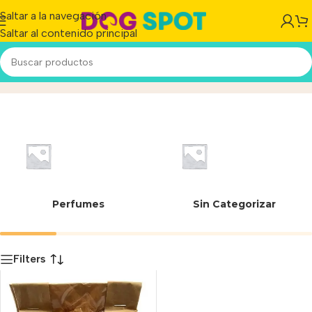
Saltar a la navegación
Saltar al contenido principal
779816341002
Inicio
/
Producto
Perfumes
Sin Categorizar
Filters