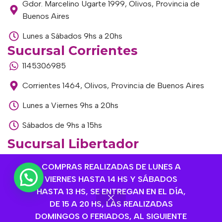
Gdor. Marcelino Ugarte 1999, Olivos, Provincia de
Buenos Aires
Lunes a Sábados 9hs a 20hs
Sucursal Corrientes
1145306985
Corrientes 1464, Olivos, Provincia de Buenos Aires
Lunes a Viernes 9hs a 20hs
Sábados de 9hs a 15hs
Sucursal Libertador
1168893524
COMPRAS REALIZADAS DE LUNES A
Av. del Libertador 1915, Vte. López, Provincia de
VIERNES HASTA 14 HS Y SÁBADOS
Buenos Aires
HASTA 13 HS, SE ENTREGAN EN EL DÍA,
DE 15 A 20 HS, LAS REALIZADAS
Lunes a Viernes de 9hs a 13hs / 16hs a 20hs
DOMINGOS O FERIADOS, AL SIGUIENTE