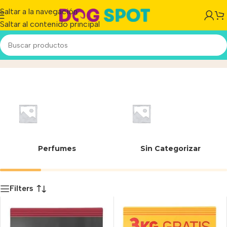
Saltar a la navegación
Saltar al contenido principal
8.5% Cenizas
Inicio
/
Producto
Perfumes
Sin Categorizar
Filters