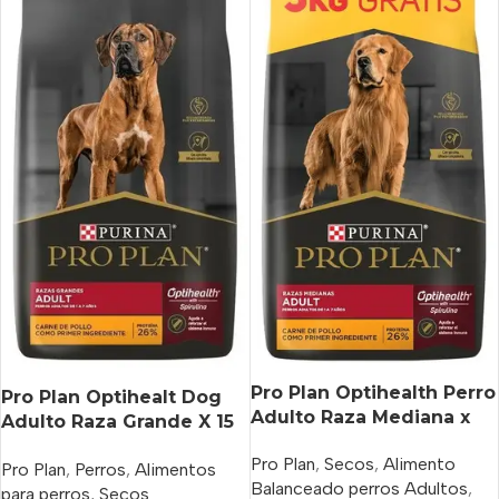
Pro Plan Optihealth Perro
Pro Plan Optihealt Dog
Adulto Raza Mediana x
Adulto Raza Grande X 15
15 kg+3 Kg Bonus Bag
Kg
Pro Plan
,
Secos
,
Alimento
Pro Plan
,
Perros
,
Alimentos
Balanceado perros Adultos
,
para perros
,
Secos