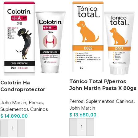
Tónico Total P/perros
Colotrin Ha
John Martin Pasta X 80gs
Condroprotector
Palatable Perros Pasta x
Perros
,
Suplementos Caninos
,
John Martin
,
Perros
,
80grs
John Martin
Suplementos Caninos
$
13.680,00
$
14.890,00
Añadir Al Carrito
Añadir Al Carrito