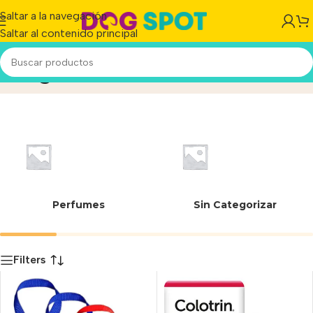
Saltar a la navegación
Saltar al contenido principal
80 g
Inicio
/
Producto
Perfumes
Sin Categorizar
Filters