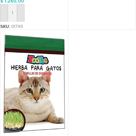
$
1.260,00
Añadir Al Carrito
SKU:
01790