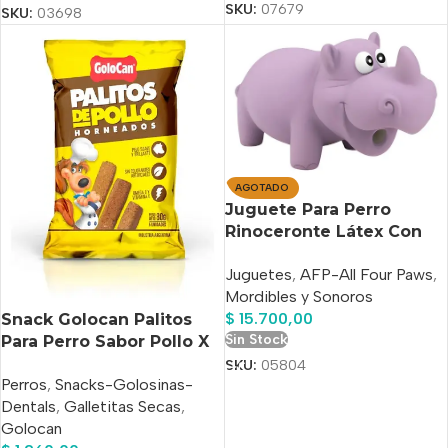
SKU:
07679
SKU:
03698
AGOTADO
Juguete Para Perro
Rinoceronte Látex Con
Sonido Afp
Juguetes
,
AFP-All Four Paws
,
Mordibles y Sonoros
$
15.700,00
Snack Golocan Palitos
Sin Stock
Para Perro Sabor Pollo X
80 Gs
SKU:
05804
Perros
,
Snacks-Golosinas-
Dentals
,
Galletitas Secas
,
Golocan