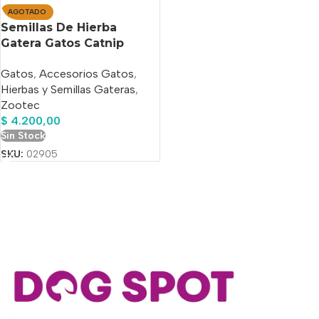
AGOTADO
Semillas De Hierba
Gatera Gatos Catnip
Zootec X 80 Gs.
Gatos
,
Accesorios Gatos
,
Hierbas y Semillas Gateras
,
Zootec
$
4.200,00
Sin Stock
SKU:
02905