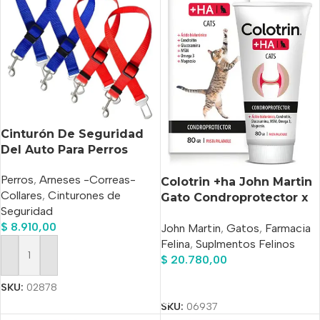
Cinturón De Seguridad
Del Auto Para Perros
Lazy Dog 25 Mm Rojo 25
Perros
,
Arneses -Correas-
Mm 40/65 Cm
Colotrin +ha John Martin
Collares
,
Cinturones de
Gato Condroprotector x
Seguridad
80gr
$
8.910,00
John Martin
,
Gatos
,
Farmacia
Felina
,
Suplmentos Felinos
$
20.780,00
Añadir Al Carrito
Añadir Al Carrito
SKU:
02878
SKU:
06937