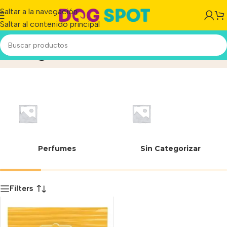
Saltar a la navegación
Saltar al contenido principal
942 g
Inicio
/
Producto
Perfumes
Sin Categorizar
Filters