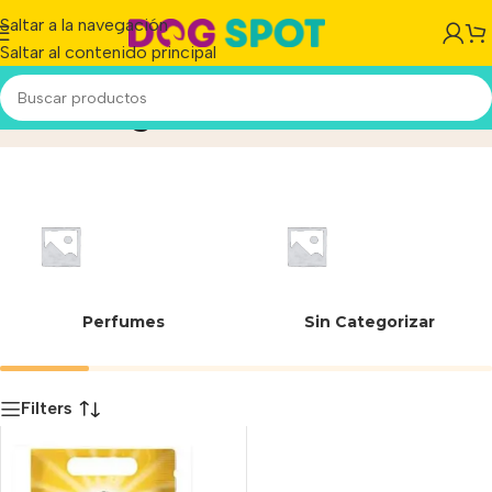
Saltar a la navegación
Saltar al contenido principal
Arena aglomerante
Inicio
/
Producto
Perfumes
Sin Categorizar
Filters