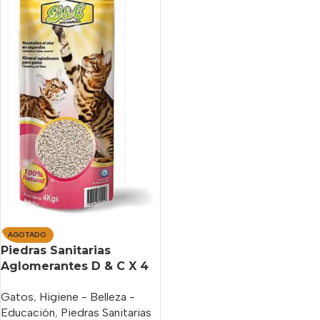
AGOTADO
Piedras Sanitarias
Aglomerantes D & C X 4
Kg
Gatos
,
Higiene - Belleza -
Educación
,
Piedras Sanitarias