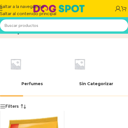
Saltar a la navegación
Saltar al contenido principal
Etapa 2
Inicio
/
Producto
Perfumes
Sin Categorizar
Filters