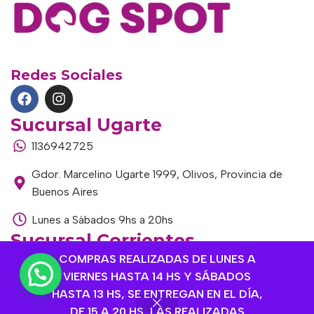
Redes Sociales
Sucursal Ugarte
1136942725
Gdor. Marcelino Ugarte 1999, Olivos, Provincia de
Buenos Aires
Lunes a Sábados 9hs a 20hs
Sucursal Corrientes
COMPRAS REALIZADAS DE LUNES A
1145306985
VIERNES HASTA 14 HS Y SÁBADOS
Corrientes 1464, Olivos, Provincia de Buenos Aires
HASTA 13 HS, SE ENTREGAN EN EL DÍA,
DE 15 A 20 HS, LAS REALIZADAS