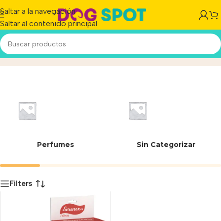
Saltar a la navegación
Saltar al contenido principal
Feromonas
Inicio
/
Producto
Perfumes
Sin Categorizar
Filters