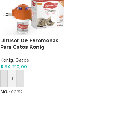
Difusor De Feromonas
Para Gatos Konig
Serenex Modificador De
Konig
,
Gatos
Conducta
$
54.210,00
Añadir Al Carrito
SKU:
03312