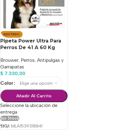
AGOTADO
Pipeta Power Ultra Para
Perros De 41 A 60 Kg
Brouwer
,
Perros
,
Antipulgas y
Garrapatas
$
7.330,00
Color
Añadir Al Carrito
Seleccione la ubicación de
entrega
Sin Stock
SKU:
MLA1539318841