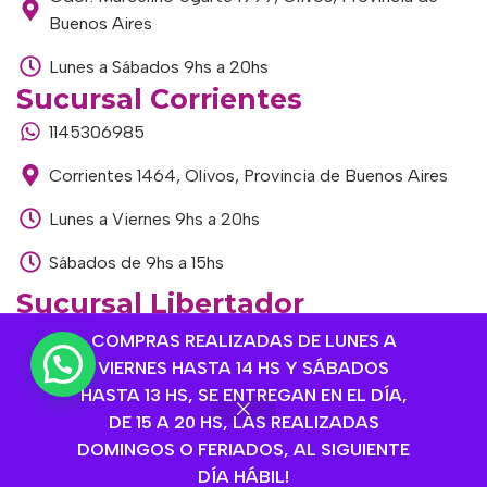
Buenos Aires
Lunes a Sábados 9hs a 20hs
Sucursal Corrientes
1145306985
Corrientes 1464, Olivos, Provincia de Buenos Aires
Lunes a Viernes 9hs a 20hs
Sábados de 9hs a 15hs
Sucursal Libertador
1168893524
COMPRAS REALIZADAS DE LUNES A
VIERNES HASTA 14 HS Y SÁBADOS
Av. del Libertador 1915, Vte. López, Provincia de
HASTA 13 HS, SE ENTREGAN EN EL DÍA,
Buenos Aires
DE 15 A 20 HS, LAS REALIZADAS
DOMINGOS O FERIADOS, AL SIGUIENTE
Lunes a Viernes de 9hs a 13hs / 16hs a 20hs
DÍA HÁBIL!