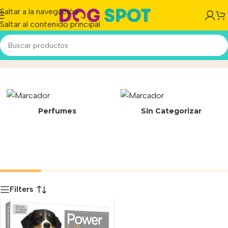
Saltar a la navegación
Saltar al contenido principal
flebótomos
Inicio
/
Producto
Perfumes
Sin Categorizar
Filters