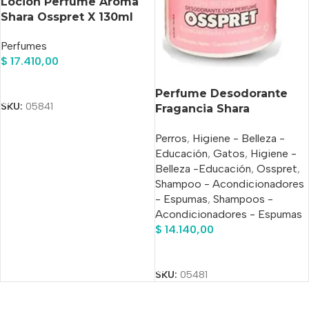
Locion Perfume Aroma
Shara Osspret X 130ml
Perfumes
$
17.410,00
Añadir Al Carrito
Perfume Desodorante
SKU:
05841
Fragancia Shara
Perro/gato 130ml
Perros
,
Higiene - Belleza -
Educación
,
Gatos
,
Higiene -
Belleza -Educación
,
Osspret
,
Shampoo - Acondicionadores
- Espumas
,
Shampoos -
Acondicionadores - Espumas
$
14.140,00
Añadir Al Carrito
SKU:
05481