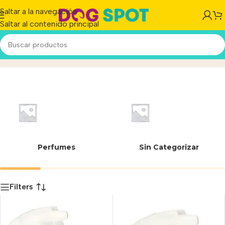
Saltar a la navegación
Saltar al contenido principal
Floral
Inicio
/
Producto
Perfumes
Sin Categorizar
Filters