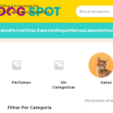
Saltar a la navegación
Saltar al contenido principal
atos
Perros
Otras Especies
Hogar
Marcas
Laboratorios
Foldable Pet Travel Carrier bla
Perfumes
Sin
Gatos
Categorizar
Mostrando el ú
Filtrar Por Categoria