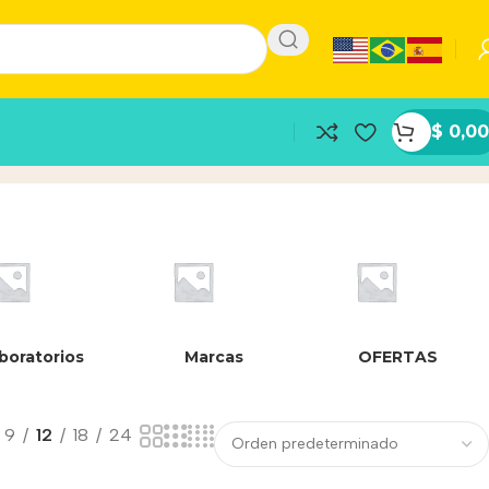
$
0,00
boratorios
Marcas
OFERTAS
9
12
18
24