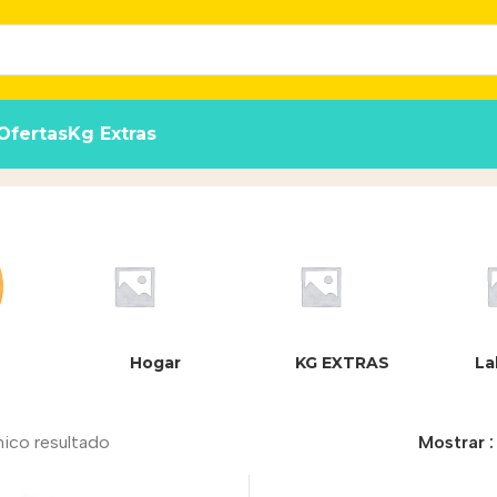
Ofertas
Kg Extras
ck Red
Inicio
/
Producto
Hogar
KG EXTRAS
La
nico resultado
Mostrar