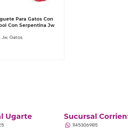
uguete Para Gatos Con
bol Con Serpentina Jw
,
Jw
,
Gatos
l Ugarte
Sucursal Corrien
25
1145306985