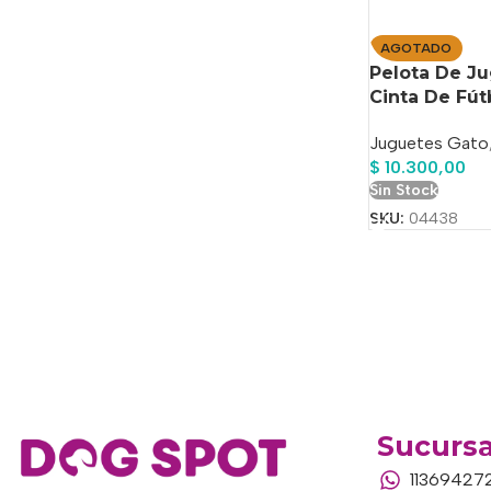
AGOTADO
Pelota De J
Cinta De Fút
Juguetes Gato
$
10.300,00
Sin Stock
SKU:
04438
Sucursa
11369427