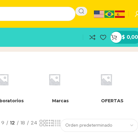
$
0,00
boratorios
Marcas
OFERTAS
9
12
18
24