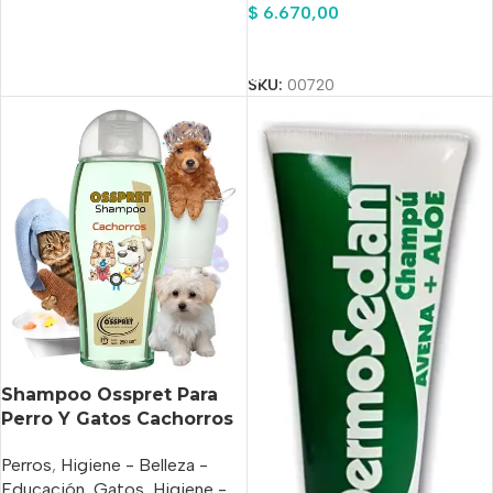
$
6.670,00
Añadir Al Carrito
SKU:
00720
Shampoo Osspret Para
Perro Y Gatos Cachorros
250 cm3 Fragancia Bebé
Perros
,
Higiene - Belleza -
Educación
,
Gatos
,
Higiene -