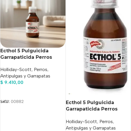
Ecthol 5 Pulguicida
Garrapaticida Perros
holliday x 120ml
Holliday-Scott
,
Perros
,
Antipulgas y Garrapatas
$
9.410,00
Añadir Al Carrito
SKU:
00882
Ecthol 5 Pulguicida
Garrapaticida Perros
holliday x 70ml
Holliday-Scott
,
Perros
,
Antipulgas y Garrapatas