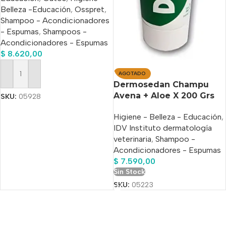
Belleza -Educación
,
Osspret
,
Shampoo - Acondicionadores
- Espumas
,
Shampoos -
Acondicionadores - Espumas
$
8.620,00
AGOTADO
Añadir Al Carrito
Dermosedan Champu
Avena + Aloe X 200 Grs
SKU:
05928
Higiene - Belleza - Educación
,
IDV Instituto dermatología
veterinaria
,
Shampoo -
Acondicionadores - Espumas
$
7.590,00
Sin Stock
SKU:
05223