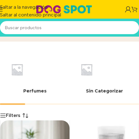
Saltar a la navegación
Saltar al contenido principal
Frasco
Inicio
/
Producto
Perfumes
Sin Categorizar
Filters