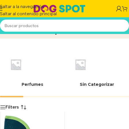
Saltar a la navegación
Saltar al contenido principal
Frisa estamapda
Inicio
/
Producto
Perfumes
Sin Categorizar
Filters