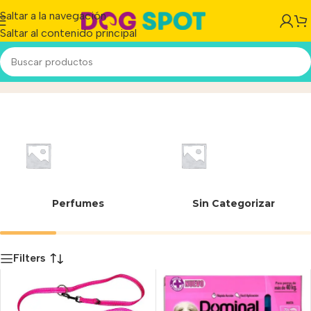
Saltar a la navegación
Saltar al contenido principal
Fucsia
Inicio
/
Producto
Perfumes
Sin Categorizar
Filters