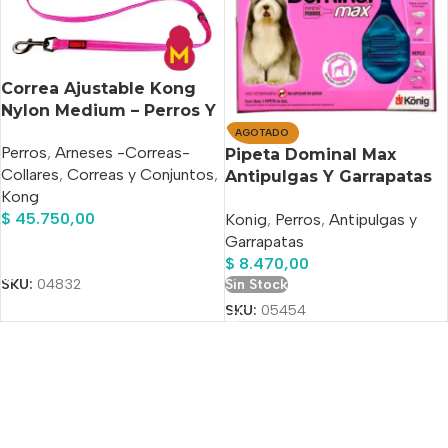
Correa Ajustable Kong
Nylon Medium – Perros Y
Gatos Color Fucsia
AGOTADO
Perros
,
Arneses -Correas-
Pipeta Dominal Max
Collares
,
Correas y Conjuntos
,
Antipulgas Y Garrapatas
Kong
Perro De Mas 40 Kg
$
45.750,00
Konig
,
Perros
,
Antipulgas y
Garrapatas
Añadir Al Carrito
$
8.470,00
SKU:
04832
Sin Stock
SKU:
05454