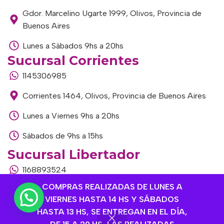
Gdor. Marcelino Ugarte 1999, Olivos, Provincia de
Buenos Aires
Lunes a Sábados 9hs a 20hs
Sucursal Corrientes
1145306985
Corrientes 1464, Olivos, Provincia de Buenos Aires
Lunes a Viernes 9hs a 20hs
Sábados de 9hs a 15hs
Sucursal Libertador
1168893524
COMPRAS REALIZADAS DE LUNES A
Av. del Libertador 1915, Vte. López, Provincia de
VIERNES HASTA 14 HS Y SÁBADOS
Buenos Aires
HASTA 13 HS, SE ENTREGAN EN EL DÍA,
Lunes a Viernes de 9hs a 13hs / 16hs a 20hs