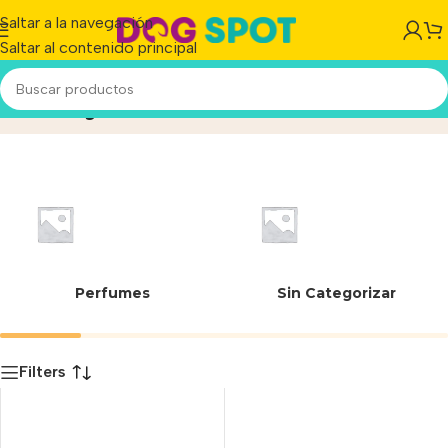
Saltar a la navegación
Saltar al contenido principal
Funny Summer 4
Inicio
/
Producto
Perfumes
Sin Categorizar
Filters