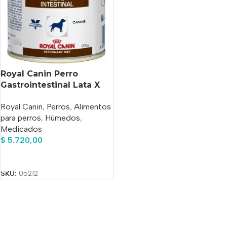
Royal Canin Perro
Gastrointestinal Lata X
200 Grs
Royal Canin
,
Perros
,
Alimentos
para perros
,
Húmedos
,
Medicados
$
5.720,00
Añadir Al Carrito
SKU:
05212