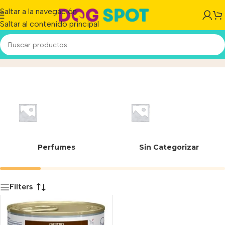
Saltar a la navegación
Saltar al contenido principal
Gastrointestinal
Inicio
/
Producto
Perfumes
Sin Categorizar
Filters