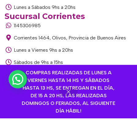
Lunes a Sábados 9hs a 20hs
Sucursal Corrientes
1145306985
Corrientes 1464, Olivos, Provincia de Buenos Aires
Lunes a Viernes 9hs a 20hs
Sábados de 9hs a 15hs
Sucursal Libertador
COMPRAS REALIZADAS DE LUNES A
VIERNES HASTA 14 HS Y SÁBADOS
1168893524
HASTA 13 HS, SE ENTREGAN EN EL DÍA,
Av. del Libertador 1915, Vte. López, Provincia de
DE 15 A 20 HS, LAS REALIZADAS
Buenos Aires
DOMINGOS O FERIADOS, AL SIGUIENTE
DÍA HÁBIL!
Lunes a Viernes de 9hs a 13hs / 16hs a 20hs
Sábados de 9hs a 15hs