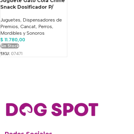
Juguete Gato Cola Chifle
Snack Dosificador P/
Perro Cancat
Juguetes
,
Dispensadores de
Premios
,
Cancat
,
Perros
,
Mordibles y Sonoros
$
11.780,00
Sin Stock
SKU:
07471
Redes Sociales