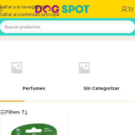
Saltar a la navegación
Saltar al contenido principal
Gato Dosificador
Inicio
/
Producto
Perfumes
Sin Categorizar
Filters