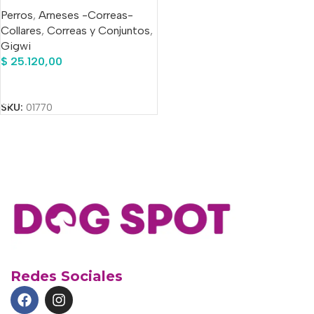
Reflejante Gigwi
Perros
,
Arneses -Correas-
Collares
,
Correas y Conjuntos
,
Gigwi
$
25.120,00
Añadir Al Carrito
SKU:
01770
Redes Sociales