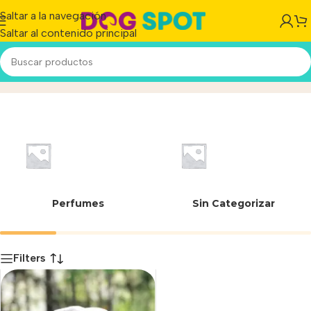
Saltar a la navegación
Saltar al contenido principal
Genérica Unbrand
Inicio
/
Producto
Perfumes
Sin Categorizar
Filters