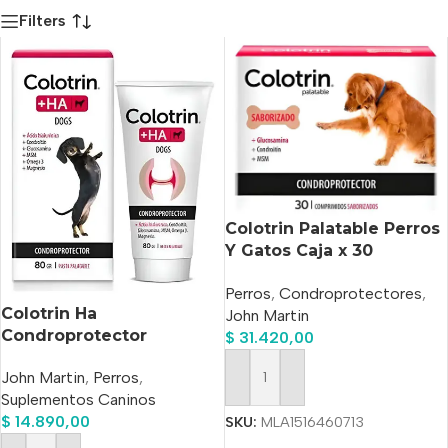
Filters
Colotrin Palatable Perros
Y Gatos Caja x 30
Comprimidos
Perros
,
Condroprotectores
,
Colotrin Ha
John Martin
Condroprotector
$
31.420,00
Palatable Perros Pasta x
John Martin
,
Perros
,
80grs
Añadir Al Carrito
Suplementos Caninos
$
14.890,00
SKU:
MLA1516460713