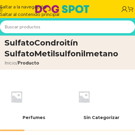
Saltar a la navegación
Saltar al contenido principal
Glucosamina
SulfatoCondroitín
SulfatoMetilsulfonilmetano
Inicio
/
Producto
Perfumes
Sin Categorizar