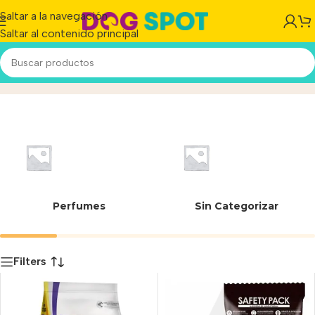
Saltar a la navegación
Saltar al contenido principal
Grasa bovina
Inicio
/
Producto
Perfumes
Sin Categorizar
Filters