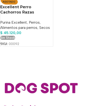
AGOTADO
Excellent Perro
Cachorros Razas
Pequeñas X 7,5 Kg
Purina Excellent
,
Perros
,
Alimentos para perros
,
Secos
$
45.120,00
Sin Stock
SKU:
00092