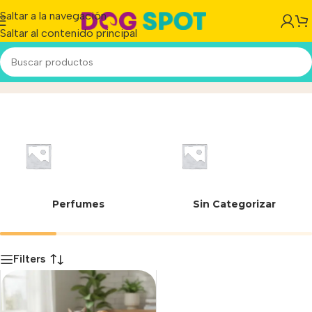
Saltar a la navegación
Saltar al contenido principal
Green Line
Inicio
/
Producto
Perfumes
Sin Categorizar
Filters