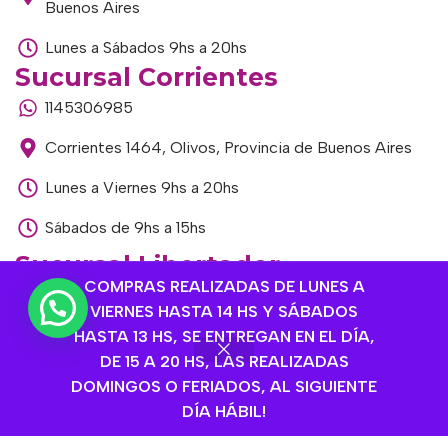
Buenos Aires
Lunes a Sábados 9hs a 20hs
Sucursal Corrientes
1145306985
Corrientes 1464, Olivos, Provincia de Buenos Aires
Lunes a Viernes 9hs a 20hs
Sábados de 9hs a 15hs
Sucursal Libertador
COMPRAS REALIZADAS DE LUNES A
1168893524
VIERNES HASTA 14 HS Y SÁBADOS
Av. del Libertador 1915, Vte. López, Provincia de
HASTA 13 HS, SE ENTREGAN EN EL DÍA,
Buenos Aires
DE 15 A 20 HS, LAS REALIZADAS
DOMINGOS O FERIADOS, AL SIGUIENTE
Lunes a Viernes de 9hs a 13hs / 16hs a 20hs
DÍA HÁBIL!
Sábados de 9hs a 15hs