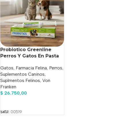
Probiotico Greenline
Perros Y Gatos En Pasta
14g Von Franken
Gatos
,
Farmacia Felina
,
Perros
,
Suplementos Caninos
,
Suplmentos Felinos
,
Von
Franken
$
26.750,00
Añadir Al Carrito
SKU:
00519