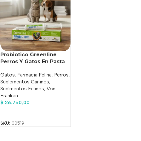
Probiotico Greenline
Perros Y Gatos En Pasta
14g Von Franken
Gatos
,
Farmacia Felina
,
Perros
,
Suplementos Caninos
,
Suplmentos Felinos
,
Von
Franken
$
26.750,00
Añadir Al Carrito
SKU:
00519