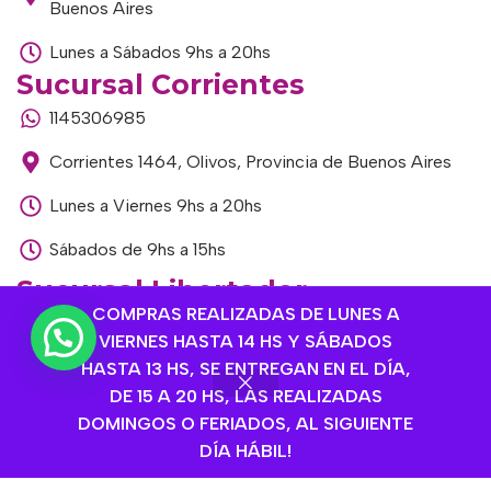
Buenos Aires
Lunes a Sábados 9hs a 20hs
Sucursal Corrientes
1145306985
Corrientes 1464, Olivos, Provincia de Buenos Aires
Lunes a Viernes 9hs a 20hs
Sábados de 9hs a 15hs
Sucursal Libertador
COMPRAS REALIZADAS DE LUNES A
1168893524
VIERNES HASTA 14 HS Y SÁBADOS
Av. del Libertador 1915, Vte. López, Provincia de
HASTA 13 HS, SE ENTREGAN EN EL DÍA,
Buenos Aires
DE 15 A 20 HS, LAS REALIZADAS
DOMINGOS O FERIADOS, AL SIGUIENTE
Lunes a Viernes de 9hs a 13hs / 16hs a 20hs
DÍA HÁBIL!
Sábados de 9hs a 15hs