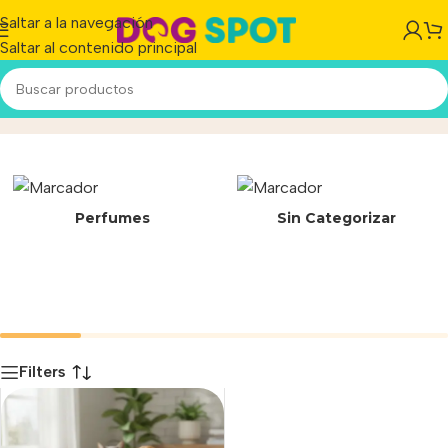
Saltar a la navegación
Saltar al contenido principal
GreenLine Probiotics
Inicio
/
Producto
Perfumes
Sin Categorizar
Filters