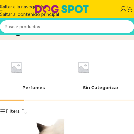
Saltar a la navegación
Saltar al contenido principal
Hagen
Inicio
/
Producto
Perfumes
Sin Categorizar
Filters