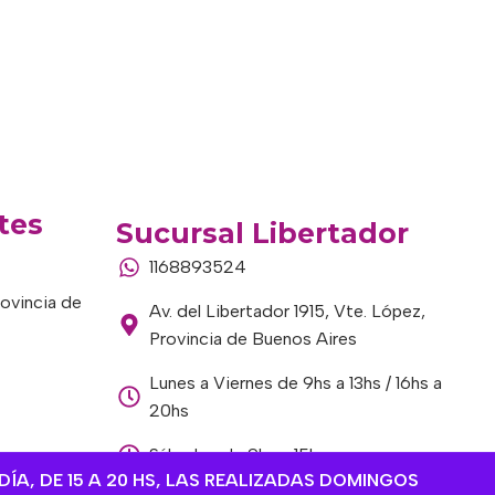
tes
Sucursal Libertador
1168893524
rovincia de
Av. del Libertador 1915, Vte. López,
Provincia de Buenos Aires
Lunes a Viernes de 9hs a 13hs / 16hs a
20hs
Sábados de 9hs a 15hs
DÍA, DE 15 A 20 HS, LAS REALIZADAS DOMINGOS