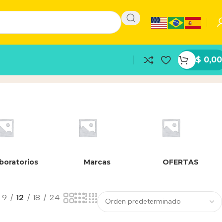
$
0,00
boratorios
Marcas
OFERTAS
9
12
18
24