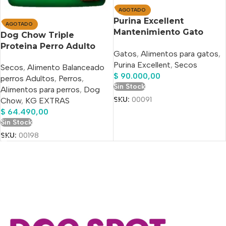
AGOTADO
Purina Excellent
AGOTADO
Mantenimiento Gato
Dog Chow Triple
Adulto x 15 Kg
Proteina Perro Adulto
Gatos
,
Alimentos para gatos
,
Raza Mini Y Pequeña x 20
Purina Excellent
,
Secos
Secos
,
Alimento Balanceado
Kg.+4 Kg Bonus
$
90.000,00
perros Adultos
,
Perros
,
Sin Stock
Alimentos para perros
,
Dog
SKU:
00091
Chow
,
KG EXTRAS
$
64.490,00
Sin Stock
SKU:
00198