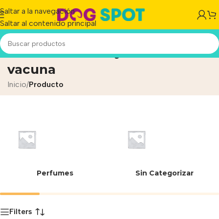
Saltar a la navegación
Saltar al contenido principal
harina de carne y hueso
vacuna
Inicio
/
Producto
Perfumes
Sin Categorizar
Filters