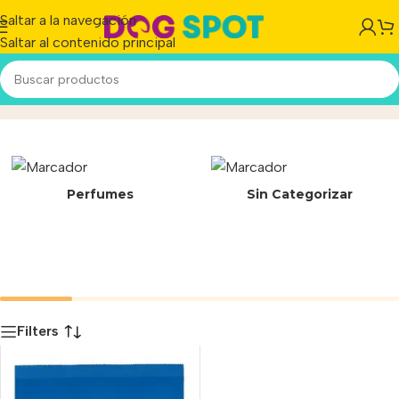
Saltar a la navegación
Saltar al contenido principal
Harina de cerdo
Inicio
/
Producto
Perfumes
Sin Categorizar
Filters