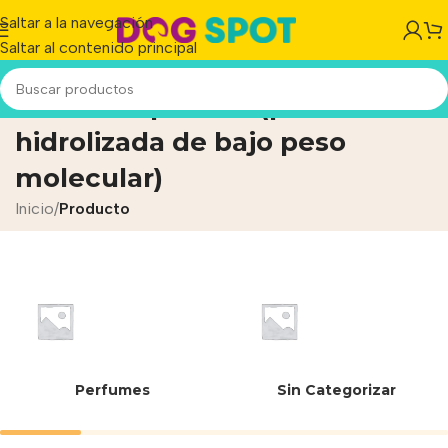
Saltar a la navegación
Saltar al contenido principal
harina de plumas (proteína
hidrolizada de bajo peso
molecular)
Inicio
/
Producto
Perfumes
Sin Categorizar