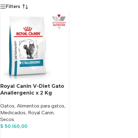
Filters
Royal Canin V-Diet Gato
Anallergenic x 2 Kg
Gatos
,
Alimentos para gatos
,
Medicados
,
Royal Canin
,
Secos
$
50.160,00
Añadir Al Carrito