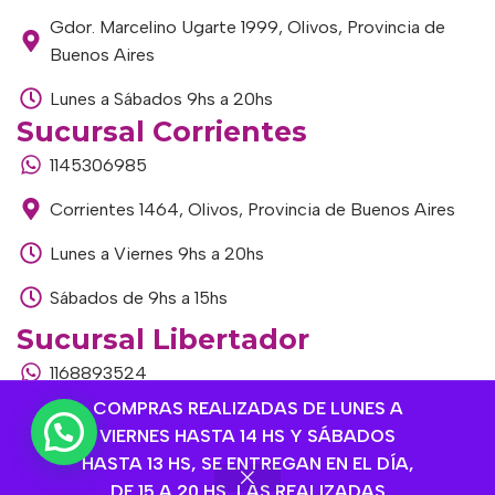
Gdor. Marcelino Ugarte 1999, Olivos, Provincia de
Buenos Aires
Lunes a Sábados 9hs a 20hs
Sucursal Corrientes
1145306985
Corrientes 1464, Olivos, Provincia de Buenos Aires
Lunes a Viernes 9hs a 20hs
Sábados de 9hs a 15hs
Sucursal Libertador
1168893524
COMPRAS REALIZADAS DE LUNES A
Av. del Libertador 1915, Vte. López, Provincia de
VIERNES HASTA 14 HS Y SÁBADOS
Buenos Aires
HASTA 13 HS, SE ENTREGAN EN EL DÍA,
Lunes a Viernes de 9hs a 13hs / 16hs a 20hs
DE 15 A 20 HS, LAS REALIZADAS