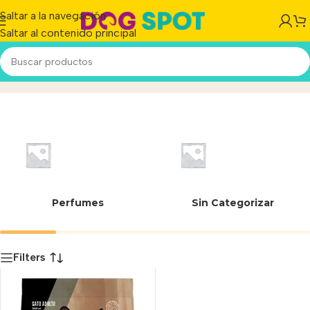
Saltar a la navegación
Saltar al contenido principal
Harina de trucha
Inicio
/
Producto
Perfumes
Sin Categorizar
Filters