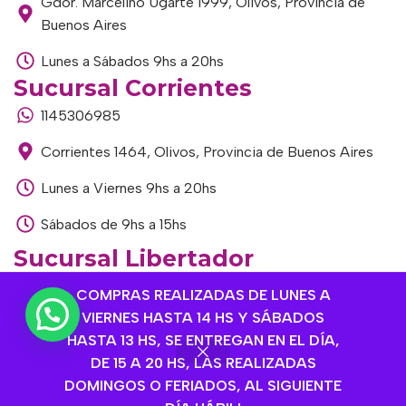
Gdor. Marcelino Ugarte 1999, Olivos, Provincia de
Buenos Aires
Lunes a Sábados 9hs a 20hs
Sucursal Corrientes
1145306985
Corrientes 1464, Olivos, Provincia de Buenos Aires
Lunes a Viernes 9hs a 20hs
Sábados de 9hs a 15hs
Sucursal Libertador
1168893524
COMPRAS REALIZADAS DE LUNES A
VIERNES HASTA 14 HS Y SÁBADOS
Av. del Libertador 1915, Vte. López, Provincia de
HASTA 13 HS, SE ENTREGAN EN EL DÍA,
Buenos Aires
DE 15 A 20 HS, LAS REALIZADAS
Lunes a Viernes de 9hs a 13hs / 16hs a 20hs
DOMINGOS O FERIADOS, AL SIGUIENTE