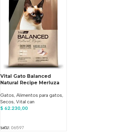
Vital Gato Balanced
Natural Recipe Merluza
7.5kg
Gatos
,
Alimentos para gatos
,
Secos
,
Vital can
$
62.230,00
Añadir Al Carrito
SKU:
06597