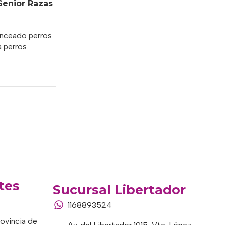
Senior Razas
anceado perros
a perros
tes
Sucursal Libertador
1168893524
rovincia de