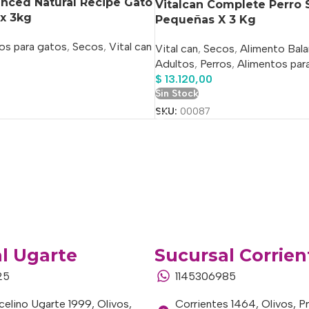
anced Natural Recipe Gato
Vitalcan Complete Perro 
 x 3kg
Pequeñas X 3 Kg
os para gatos
,
Secos
,
Vital can
Vital can
,
Secos
,
Alimento Bal
Adultos
,
Perros
,
Alimentos par
$
13.120,00
o
Sin Stock
SKU:
00087
l Ugarte
Sucursal Corrien
25
1145306985
elino Ugarte 1999, Olivos,
Corrientes 1464, Olivos, P