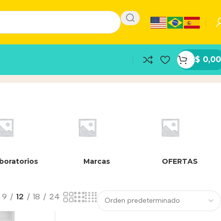
$
0,00
boratorios
Marcas
OFERTAS
9
12
18
24