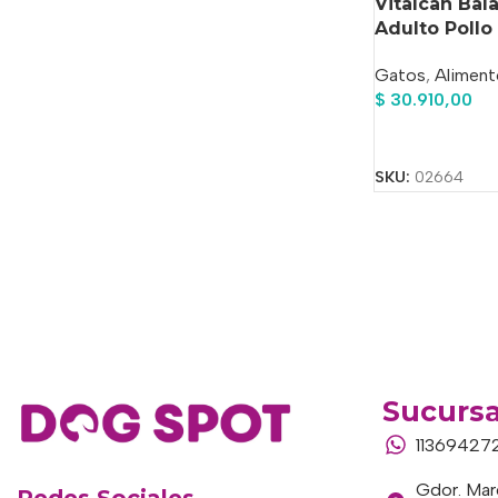
Vitalcan Bal
Adulto Pollo
Gatos
,
Aliment
$
30.910,00
Añadir Al Carrit
SKU:
02664
Sucursa
11369427
Gdor. Marc
Redes Sociales