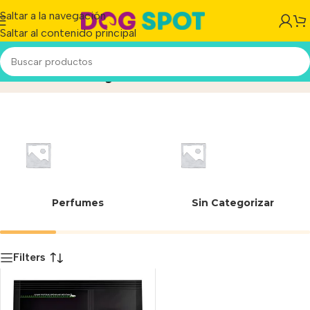
Saltar a la navegación
Saltar al contenido principal
Harina de yuca
Inicio
/
Producto
Perfumes
Sin Categorizar
Filters