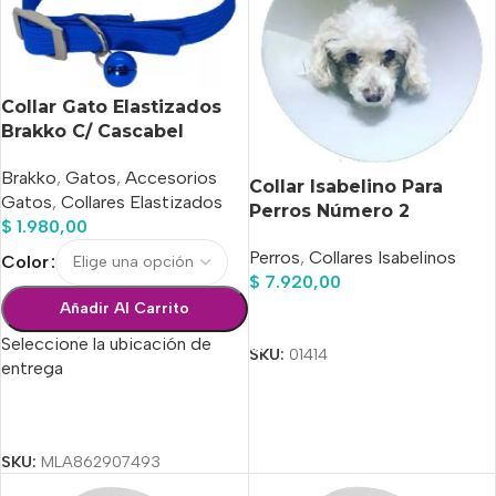
Collar Gato Elastizados
Brakko C/ Cascabel
Brakko
,
Gatos
,
Accesorios
Collar Isabelino Para
Gatos
,
Collares Elastizados
Perros Número 2
$
1.980,00
Perros
,
Collares Isabelinos
Color
$
7.920,00
Añadir Al Carrito
Añadir Al Carrito
Seleccione la ubicación de
SKU:
01414
entrega
Seleccionar Opciones
SKU:
MLA862907493