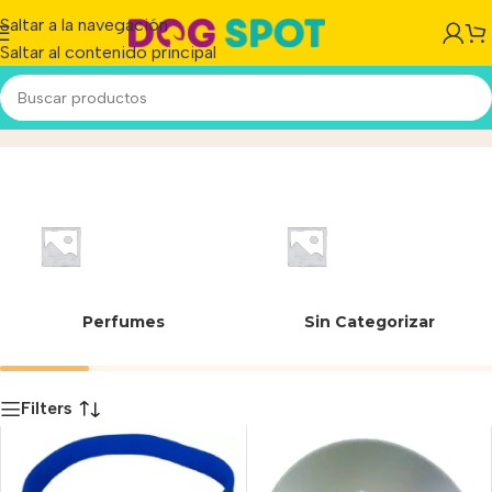
Saltar a la navegación
Saltar al contenido principal
Hebilla
Inicio
/
Producto
Perfumes
Sin Categorizar
Filters