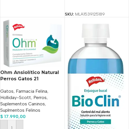
Seleccionar Opciones
SKU:
MLA1539125189
Ohm Ansiolítico Natural
Perros Gatos 21
Comprimidos Palatables
Gatos
,
Farmacia Felina
,
Holliday
Holliday-Scott
,
Perros
,
Suplementos Caninos
,
Suplmentos Felinos
$
17.990,00