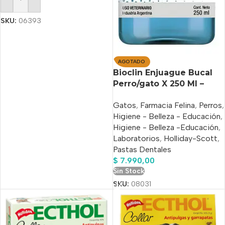
Añadir Al Carrito
SKU:
06393
AGOTADO
Bioclin Enjuague Bucal
Perro/gato X 250 Ml –
Holliday
Gatos
,
Farmacia Felina
,
Perros
,
Higiene - Belleza - Educación
,
Higiene - Belleza -Educación
,
Laboratorios
,
Holliday-Scott
,
Pastas Dentales
$
7.990,00
Sin Stock
SKU:
08031