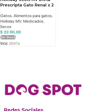
Prescripta Gato Renal x 2
Kg
Gatos
,
Alimentos para gatos
,
Holliday MV
,
Medicados
,
Secos
$
22.110,00
Sin Stock
SKU:
05976
Redes Sociales