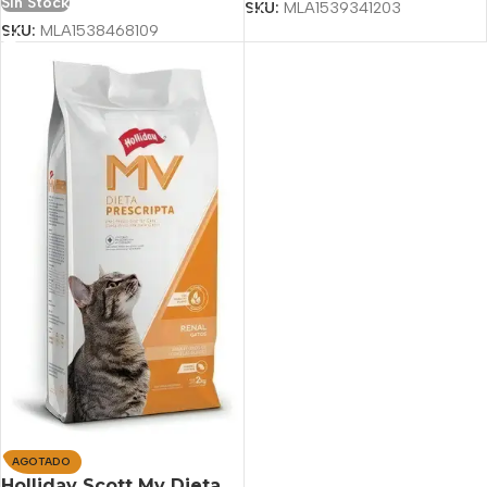
Sin Stock
SKU:
MLA1539341203
SKU:
MLA1538468109
AGOTADO
Holliday Scott Mv Dieta