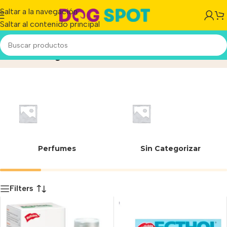
Saltar a la navegación
Saltar al contenido principal
Holliday
Inicio
/
Producto
Perfumes
Sin Categorizar
Filters