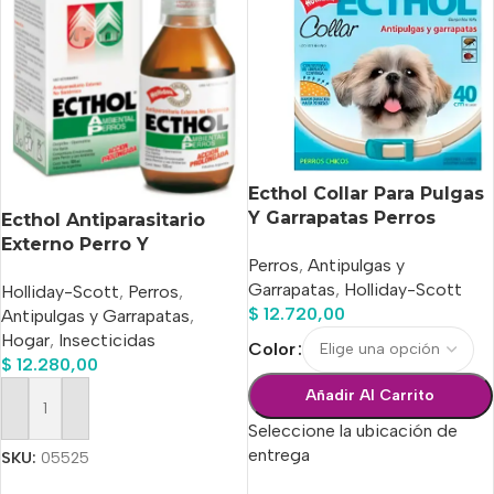
Ecthol Collar Para Pulgas
Y Garrapatas Perros
Ecthol Antiparasitario
Chicos
Externo Perro Y
Perros
,
Antipulgas y
Ambiental x 100ml
Garrapatas
,
Holliday-Scott
Holliday-Scott
,
Perros
,
$
12.720,00
Antipulgas y Garrapatas
,
Hogar
,
Insecticidas
Color
$
12.280,00
Añadir Al Carrito
Añadir Al Carrito
Seleccione la ubicación de
entrega
SKU:
05525