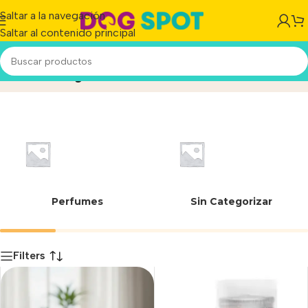
Saltar a la navegación
Saltar al contenido principal
Hollidays
Inicio
/
Producto
Perfumes
Sin Categorizar
Filters