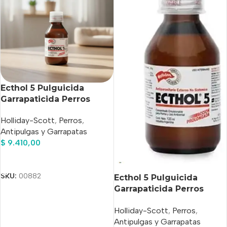
Ecthol 5 Pulguicida
Garrapaticida Perros
holliday x 120ml
Holliday-Scott
,
Perros
,
Antipulgas y Garrapatas
$
9.410,00
Añadir Al Carrito
SKU:
00882
Ecthol 5 Pulguicida
Garrapaticida Perros
holliday x 70ml
Holliday-Scott
,
Perros
,
Antipulgas y Garrapatas