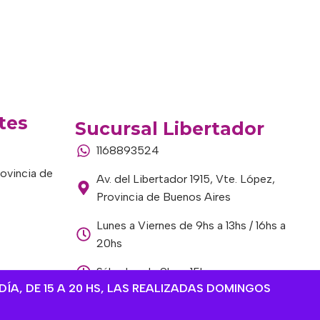
tes
Sucursal Libertador
1168893524
rovincia de
Av. del Libertador 1915, Vte. López,
Provincia de Buenos Aires
Lunes a Viernes de 9hs a 13hs / 16hs a
20hs
Sábados de 9hs a 15hs
DÍA, DE 15 A 20 HS, LAS REALIZADAS DOMINGOS