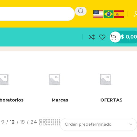
$
0,00
boratorios
Marcas
OFERTAS
9
12
18
24