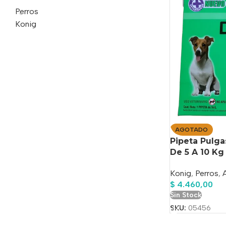
Perros
Konig
AGOTADO
Pipeta Pulga
De 5 A 10 Kg
Konig
,
Perros
,
$
4.460,00
Sin Stock
SKU:
05456