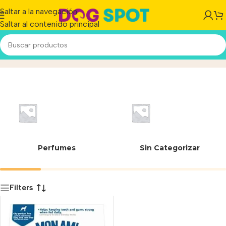
Saltar a la navegación
Saltar al contenido principal
HUMAN GRADE
Inicio
/
Producto
Perfumes
Sin Categorizar
Filters